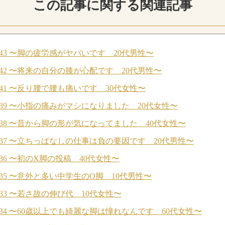
この記事に関する関連記事
43 〜脚の疲労感がヤバいです 20代男性〜
42 〜将来の自分の膝が心配です 20代男性〜
41 〜反り腰で腰も痛いです 30代女性〜
39 〜小指の痛みがマシになりました 20代女性〜
38 〜昔から脚の形が気になってました 40代女性〜
37 〜立ちっぱなしの仕事は負の要因です 20代男性〜
36 〜初のX脚の投稿 40代女性〜
35 〜意外と多い中学生のO脚 10代男性〜
33 〜若さ故の伸び代 10代女性〜
34 〜60歳以上でも綺麗な脚は憧れなんです 60代女性〜