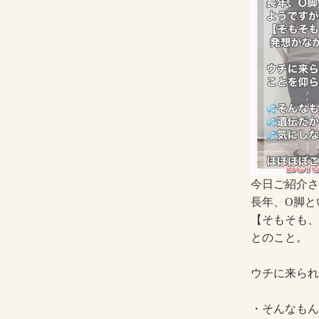
今日ご紹介さ
長年、O脚と
【そもそも、
とのこと。
ウチに来られ
・そんなもん