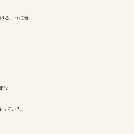
けるように普
開設。
行っている。