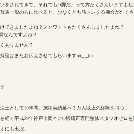
ツをされてきて、それでもO脚だ、って方たくさんいますよね
普通一般の方に比べると、少なくとも筋トレする機会がたくさ
けてきましたよね？スクワットもたくさんしましたよね？
脚なんですよね？
くありません？
持論はまたお伝えさせてもらいますm(_ _)m
平
法士として10年間、施術実績延べ３万人以上の経験を持つ。
を経て平成29年神戸市岡本にO脚矯正専門整体スタジオゼロを
オにも出演。