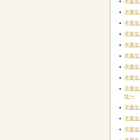
卒業生
卒業生
卒業生
卒業生
卒業生
卒業生
卒業生
卒業生
卒業生
性〜
卒業生
卒業生
卒業生