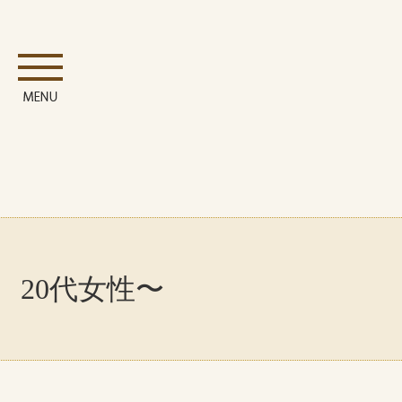
 20代女性〜