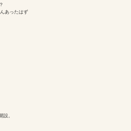
？
んあったはず
開設。