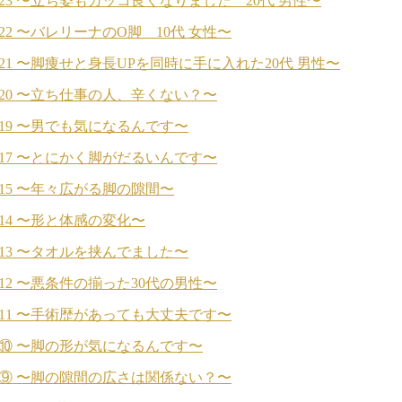
23 〜立ち姿もカッコ良くなりました 20代 男性〜
22 〜バレリーナのO脚 10代 女性〜
21 〜脚痩せと身長UPを同時に手に入れた20代 男性〜
20 〜立ち仕事の人、辛くない？〜
19 〜男でも気になるんです〜
17 〜とにかく脚がだるいんです〜
15 〜年々広がる脚の隙間〜
14 〜形と体感の変化〜
13 〜タオルを挟んでました〜
12 〜悪条件の揃った30代の男性〜
11 〜手術歴があっても大丈夫です〜
⑩ 〜脚の形が気になるんです〜
⑨ 〜脚の隙間の広さは関係ない？〜