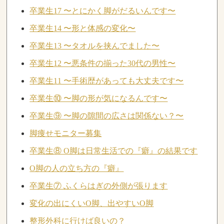
卒業生17 〜とにかく脚がだるいんです〜
卒業生14 〜形と体感の変化〜
卒業生13 〜タオルを挟んでました〜
卒業生12 〜悪条件の揃った30代の男性〜
卒業生11 〜手術歴があっても大丈夫です〜
卒業生⑩ 〜脚の形が気になるんです〜
卒業生⑨ 〜脚の隙間の広さは関係ない？〜
脚痩せモニター募集
卒業生⑧ O脚は日常生活での『癖』の結果です
O脚の人の立ち方の『癖』
卒業生⑦ ふくらはぎの外側が張ります
変化の出にくいO脚、出やすいO脚
整形外科に行けば良いの？