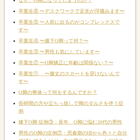
なぜ、O脚になってしまうのか？
卒業生⑥ 〜デスクワークで足先が浮腫みます〜
卒業生⑤ 〜人前に出るのがコンプレックスで
す〜
卒業生④ 〜膝下O脚って何？〜
卒業生③ 〜男性も気にしています〜
卒業生② 〜O脚矯正に年齢は関係ない？〜
卒業生① 〜膝丈のスカートを穿けないんで
す〜
O脚の整体って何をするんですか？
長時間の方や立ちっ放しで脚のダルさを伴う症
例
膝下O脚 症例③：長年、O脚に悩む20代の男性
男性のO脚の症例②：思春期の頃から色々と自分