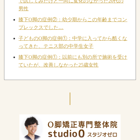
で試してみたけど一向に変化のなかった20代の
男性
膝下O脚の症例②：幼少期からこの年齢までコン
プレックスでした…
子どものO脚の症例①：中学に入ってから酷くな
ってきた、テニス部の中学生女子
膝下O脚の症例①：以前にも別の所で施術を受け
ていたが、改善しなかった25歳女性