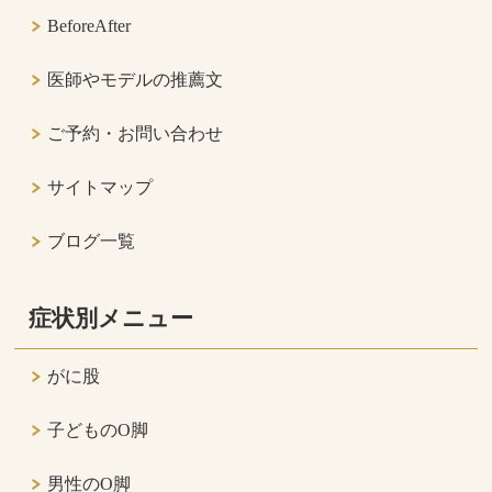
BeforeAfter
医師やモデルの推薦文
ご予約・お問い合わせ
サイトマップ
ブログ一覧
症状別メニュー
がに股
子どものO脚
男性のO脚