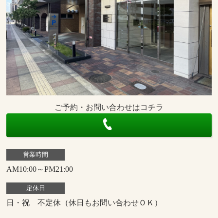
ご予約・お問い合わせはコチラ
営業時間
AM10:00～PM21:00
定休日
日・祝 不定休（休日もお問い合わせＯＫ）