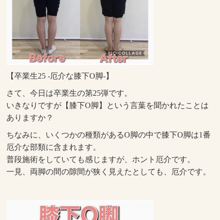
【卒業生25 -厄介な膝下O脚-】
さて、今日は卒業生の第25弾です。
いきなりですが【膝下O脚】という言葉を聞かれたことは
ありますか？
ちなみに、いくつかの種類があるO脚の中で膝下O脚は1番
厄介な部類に含まれます。
普段施術をしていても感じますが、ホント厄介です。
一見、両脚の間の隙間が狭く見えたとしても、厄介です。