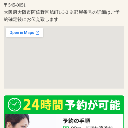
〒545-0051
大阪府大阪市阿倍野区旭町1-3-3 ※部屋番号の詳細はご予
約確定後にお伝え致します