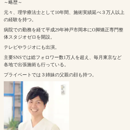
～略歴～
元々、理学療法士として10年間、施術実績延べ３万人以上
の経験を持つ。
病院での勤務を経て平成29年神戸市岡本にO脚矯正専門整
体スタジオゼロを開設。
テレビやラジオにも出演。
主要SNSでは総フォロワー数1万人を超え、毎月東京など
各地で出張施術も行っている。
プライベートでは３姉妹の父親の顔も持つ。