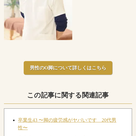
男性のO脚について詳しくはこちら
この記事に関する関連記事
卒業生43 〜脚の疲労感がヤバいです 20代男
性〜