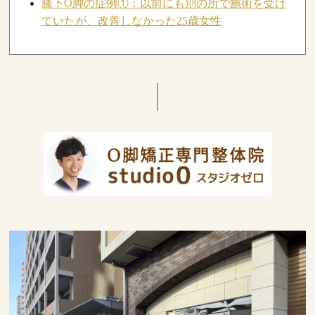
膝下O脚の症例①：以前にも別の所で施術を受け
ていたが、改善しなかった25歳女性