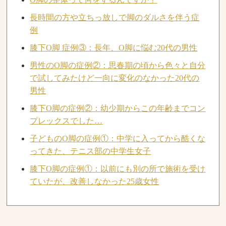
長時間の方や立ちっ放しで脚のダルさを伴う症
例
膝下O脚 症例③：長年、O脚に悩む20代の男性
男性のO脚の症例②：思春期の頃から色々と自分
で試してみたけど一向に変化のなかった20代の
男性
膝下O脚の症例②：幼少期からこの年齢までコン
プレックスでした…
子どものO脚の症例①：中学に入ってから酷くな
ってきた、テニス部の中学生女子
膝下O脚の症例①：以前にも別の所で施術を受け
ていたが、改善しなかった25歳女性