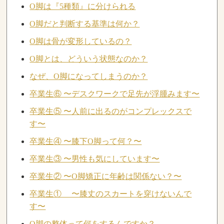
O脚は『5種類』に分けられる
O脚だと判断する基準は何か？
O脚は骨が変形しているの？
O脚とは、どういう状態なのか？
なぜ、O脚になってしまうのか？
卒業生⑥ 〜デスクワークで足先が浮腫みます〜
卒業生⑤ 〜人前に出るのがコンプレックスで
す〜
卒業生④ 〜膝下O脚って何？〜
卒業生③ 〜男性も気にしています〜
卒業生② 〜O脚矯正に年齢は関係ない？〜
卒業生① 〜膝丈のスカートを穿けないんで
す〜
O脚の整体って何をするんですか？