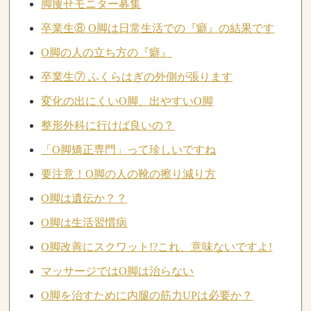
脚痩せモニター募集
卒業生⑧ O脚は日常生活での『癖』の結果です
O脚の人の立ち方の『癖』
卒業生⑦ ふくらはぎの外側が張ります
変化の出にくいO脚、出やすいO脚
整形外科に行けば良いの？
「O脚矯正専門」って珍しいですね
要注意！O脚の人の靴の擦り減り方
O脚は遺伝か？？
O脚は生活習慣病
O脚改善にスクワット!?これ、意味ないですよ!
マッサージではO脚は治らない
O脚を治すために内腿の筋力UPは必要か？