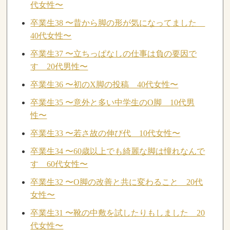
代女性〜
卒業生38 〜昔から脚の形が気になってました
40代女性〜
卒業生37 〜立ちっぱなしの仕事は負の要因で
す 20代男性〜
卒業生36 〜初のX脚の投稿 40代女性〜
卒業生35 〜意外と多い中学生のO脚 10代男
性〜
卒業生33 〜若さ故の伸び代 10代女性〜
卒業生34 〜60歳以上でも綺麗な脚は憧れなんで
す 60代女性〜
卒業生32 〜O脚の改善と共に変わること 20代
女性〜
卒業生31 〜靴の中敷を試したりもしました 20
代女性〜