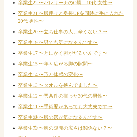
卒業生22 〜バレリーナのO脚 10代 女性〜
卒業生21 〜脚痩せと身長UPを同時に手に入れた
20代 男性〜
卒業生20 〜立ち仕事の人、辛くない？〜
卒業生19 〜男でも気になるんです〜
卒業生17 〜とにかく脚がだるいんです〜
卒業生15 〜年々広がる脚の隙間〜
卒業生14 〜形と体感の変化〜
卒業生13 〜タオルを挟んでました〜
卒業生12 〜悪条件の揃った30代の男性〜
卒業生11 〜手術歴があっても大丈夫です〜
卒業生⑩ 〜脚の形が気になるんです〜
卒業生⑨ 〜脚の隙間の広さは関係ない？〜