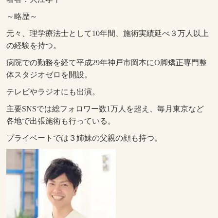
～略歴～
元々、理学療法士として10年間、施術実績延べ３万人以上
の経験を持つ。
病院での勤務を経て平成29年神戸市岡本にO脚矯正専門整
体スタジオゼロを開設。
テレビやラジオにも出演。
主要SNSでは総フォロワー数1万人を超え、毎月東京など
各地で出張施術も行っている。
プライベートでは３姉妹の父親の顔も持つ。