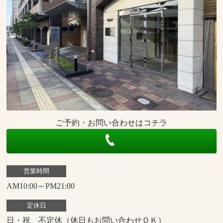
ご予約・お問い合わせはコチラ
営業時間
AM10:00～PM21:00
定休日
日・祝 不定休（休日もお問い合わせＯＫ）