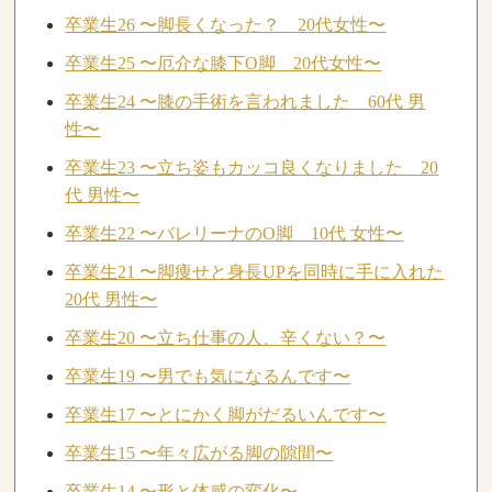
卒業生26 〜脚長くなった？ 20代女性〜
卒業生25 〜厄介な膝下O脚 20代女性〜
卒業生24 〜膝の手術を言われました 60代 男
性〜
卒業生23 〜立ち姿もカッコ良くなりました 20
代 男性〜
卒業生22 〜バレリーナのO脚 10代 女性〜
卒業生21 〜脚痩せと身長UPを同時に手に入れた
20代 男性〜
卒業生20 〜立ち仕事の人、辛くない？〜
卒業生19 〜男でも気になるんです〜
卒業生17 〜とにかく脚がだるいんです〜
卒業生15 〜年々広がる脚の隙間〜
卒業生14 〜形と体感の変化〜