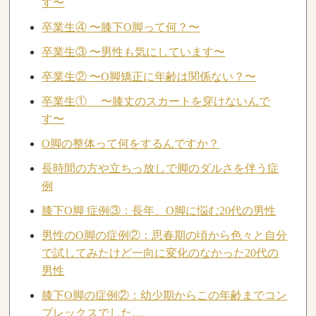
す〜
卒業生④ 〜膝下O脚って何？〜
卒業生③ 〜男性も気にしています〜
卒業生② 〜O脚矯正に年齢は関係ない？〜
卒業生① 〜膝丈のスカートを穿けないんで
す〜
O脚の整体って何をするんですか？
長時間の方や立ちっ放しで脚のダルさを伴う症
例
膝下O脚 症例③：長年、O脚に悩む20代の男性
男性のO脚の症例②：思春期の頃から色々と自分
で試してみたけど一向に変化のなかった20代の
男性
膝下O脚の症例②：幼少期からこの年齢までコン
プレックスでした…