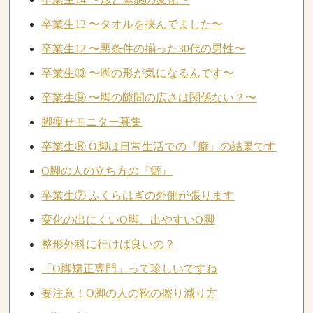
卒業生13 〜タオルを挟んでました〜
卒業生12 〜悪条件の揃った30代の男性〜
卒業生⑩ 〜脚の形が気になるんです〜
卒業生⑨ 〜脚の隙間の広さは関係ない？〜
脚痩せモニター募集
卒業生⑧ O脚は日常生活での『癖』の結果です
O脚の人の立ち方の『癖』
卒業生⑦ ふくらはぎの外側が張ります
変化の出にくいO脚、出やすいO脚
整形外科に行けば良いの？
「O脚矯正専門」って珍しいですね
要注意！O脚の人の靴の擦り減り方