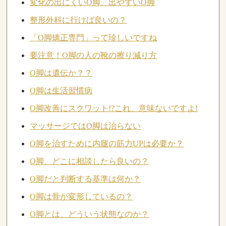
変化の出にくいO脚、出やすいO脚
整形外科に行けば良いの？
「O脚矯正専門」って珍しいですね
要注意！O脚の人の靴の擦り減り方
O脚は遺伝か？？
O脚は生活習慣病
O脚改善にスクワット!?これ、意味ないですよ!
マッサージではO脚は治らない
O脚を治すために内腿の筋力UPは必要か？
O脚、どこに相談したら良いの？
O脚だと判断する基準は何か？
O脚は骨が変形しているの？
O脚とは、どういう状態なのか？