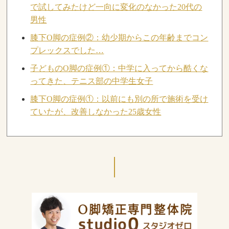
で試してみたけど一向に変化のなかった20代の
男性
膝下O脚の症例②：幼少期からこの年齢までコン
プレックスでした…
子どものO脚の症例①：中学に入ってから酷くな
ってきた、テニス部の中学生女子
膝下O脚の症例①：以前にも別の所で施術を受け
ていたが、改善しなかった25歳女性