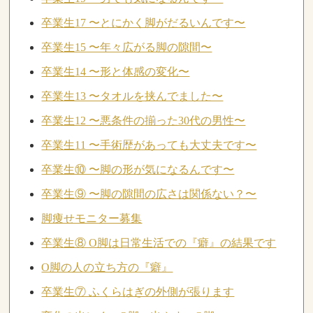
卒業生17 〜とにかく脚がだるいんです〜
卒業生15 〜年々広がる脚の隙間〜
卒業生14 〜形と体感の変化〜
卒業生13 〜タオルを挟んでました〜
卒業生12 〜悪条件の揃った30代の男性〜
卒業生11 〜手術歴があっても大丈夫です〜
卒業生⑩ 〜脚の形が気になるんです〜
卒業生⑨ 〜脚の隙間の広さは関係ない？〜
脚痩せモニター募集
卒業生⑧ O脚は日常生活での『癖』の結果です
O脚の人の立ち方の『癖』
卒業生⑦ ふくらはぎの外側が張ります