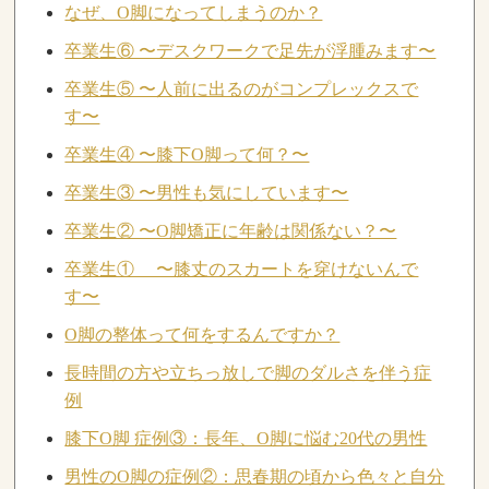
なぜ、O脚になってしまうのか？
卒業生⑥ 〜デスクワークで足先が浮腫みます〜
卒業生⑤ 〜人前に出るのがコンプレックスで
す〜
卒業生④ 〜膝下O脚って何？〜
卒業生③ 〜男性も気にしています〜
卒業生② 〜O脚矯正に年齢は関係ない？〜
卒業生① 〜膝丈のスカートを穿けないんで
す〜
O脚の整体って何をするんですか？
長時間の方や立ちっ放しで脚のダルさを伴う症
例
膝下O脚 症例③：長年、O脚に悩む20代の男性
男性のO脚の症例②：思春期の頃から色々と自分