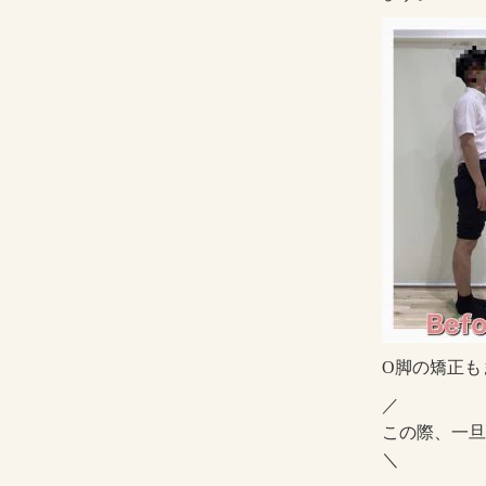
O脚の矯正も
／
この際、一旦
＼