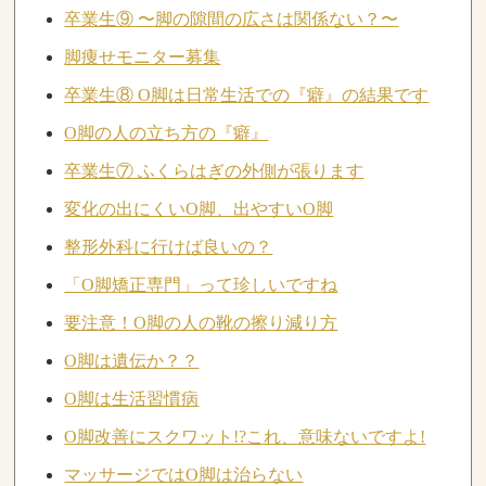
卒業生⑨ 〜脚の隙間の広さは関係ない？〜
脚痩せモニター募集
卒業生⑧ O脚は日常生活での『癖』の結果です
O脚の人の立ち方の『癖』
卒業生⑦ ふくらはぎの外側が張ります
変化の出にくいO脚、出やすいO脚
整形外科に行けば良いの？
「O脚矯正専門」って珍しいですね
要注意！O脚の人の靴の擦り減り方
O脚は遺伝か？？
O脚は生活習慣病
O脚改善にスクワット!?これ、意味ないですよ!
マッサージではO脚は治らない