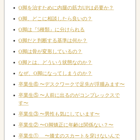
O脚を治すために内腿の筋力UPは必要か？
O脚、どこに相談したら良いの？
O脚は『5種類』に分けられる
O脚だと判断する基準は何か？
O脚は骨が変形しているの？
O脚とは、どういう状態なのか？
なぜ、O脚になってしまうのか？
卒業生⑥ 〜デスクワークで足先が浮腫みます〜
卒業生⑤ 〜人前に出るのがコンプレックスで
す〜
卒業生③ 〜男性も気にしています〜
卒業生② 〜O脚矯正に年齢は関係ない？〜
卒業生① 〜膝丈のスカートを穿けないんで