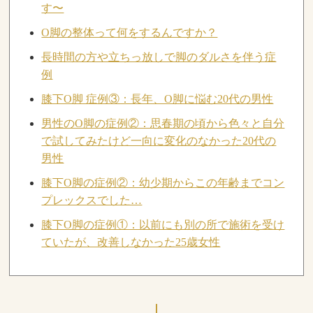
す〜
O脚の整体って何をするんですか？
長時間の方や立ちっ放しで脚のダルさを伴う症
例
膝下O脚 症例③：長年、O脚に悩む20代の男性
男性のO脚の症例②：思春期の頃から色々と自分
で試してみたけど一向に変化のなかった20代の
男性
膝下O脚の症例②：幼少期からこの年齢までコン
プレックスでした…
膝下O脚の症例①：以前にも別の所で施術を受け
ていたが、改善しなかった25歳女性