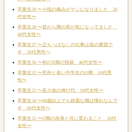
卒業生39 〜小指の痛みがマシになりました 20
代女性〜
卒業生38 〜昔から脚の形が気になってました
40代女性〜
卒業生37 〜立ちっぱなしの仕事は負の要因で
す 20代男性〜
卒業生36 〜初のX脚の投稿 40代女性〜
卒業生35 〜意外と多い中学生のO脚 10代男
性〜
卒業生33 〜若さ故の伸び代 10代女性〜
卒業生34 〜60歳以上でも綺麗な脚は憧れなんで
す 60代女性〜
卒業生32 〜O脚の改善と共に変わること 20代
女性〜