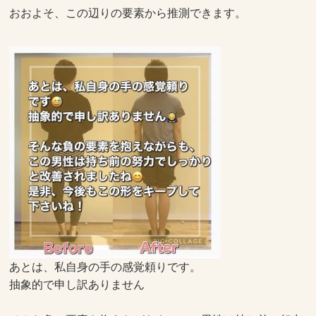
おおよそ、この辺りの要素から推測できます。
あとは、私自身の手の感覚頼りです。
抽象的で申し訳ありません