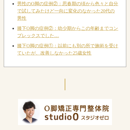
男性のO脚の症例②：思春期の頃から色々と自分
で試してみたけど一向に変化のなかった20代の
男性
膝下O脚の症例②：幼少期からこの年齢までコン
プレックスでした…
膝下O脚の症例①：以前にも別の所で施術を受け
ていたが、改善しなかった25歳女性