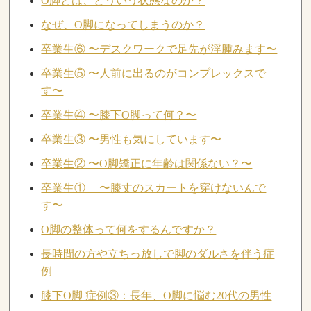
O脚とは、どういう状態なのか？
なぜ、O脚になってしまうのか？
卒業生⑥ 〜デスクワークで足先が浮腫みます〜
卒業生⑤ 〜人前に出るのがコンプレックスで
す〜
卒業生④ 〜膝下O脚って何？〜
卒業生③ 〜男性も気にしています〜
卒業生② 〜O脚矯正に年齢は関係ない？〜
卒業生① 〜膝丈のスカートを穿けないんで
す〜
O脚の整体って何をするんですか？
長時間の方や立ちっ放しで脚のダルさを伴う症
例
膝下O脚 症例③：長年、O脚に悩む20代の男性