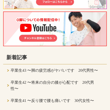
新着記事
卒業生43 〜脚の疲労感がヤバいです 20代男性〜
卒業生42 〜将来の自分の膝が心配です 20代男
性〜
卒業生41 〜反り腰で腰も痛いです 30代女性〜