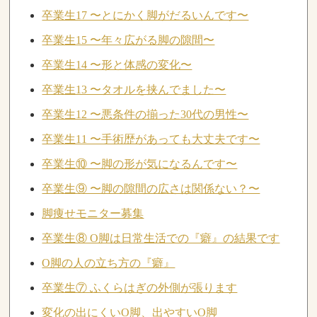
卒業生17 〜とにかく脚がだるいんです〜
卒業生15 〜年々広がる脚の隙間〜
卒業生14 〜形と体感の変化〜
卒業生13 〜タオルを挟んでました〜
卒業生12 〜悪条件の揃った30代の男性〜
卒業生11 〜手術歴があっても大丈夫です〜
卒業生⑩ 〜脚の形が気になるんです〜
卒業生⑨ 〜脚の隙間の広さは関係ない？〜
脚痩せモニター募集
卒業生⑧ O脚は日常生活での『癖』の結果です
O脚の人の立ち方の『癖』
卒業生⑦ ふくらはぎの外側が張ります
変化の出にくいO脚、出やすいO脚