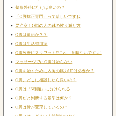
整形外科に行けば良いの？
「O脚矯正専門」って珍しいですね
要注意！O脚の人の靴の擦り減り方
O脚は遺伝か？？
O脚は生活習慣病
O脚改善にスクワット!?これ、意味ないですよ!
マッサージではO脚は治らない
O脚を治すために内腿の筋力UPは必要か？
O脚、どこに相談したら良いの？
O脚は『5種類』に分けられる
O脚だと判断する基準は何か？
O脚は骨が変形しているの？