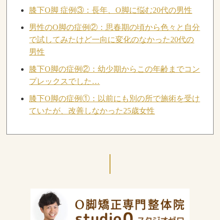
膝下O脚 症例③：長年、O脚に悩む20代の男性
男性のO脚の症例②：思春期の頃から色々と自分
で試してみたけど一向に変化のなかった20代の
男性
膝下O脚の症例②：幼少期からこの年齢までコン
プレックスでした…
膝下O脚の症例①：以前にも別の所で施術を受け
ていたが、改善しなかった25歳女性