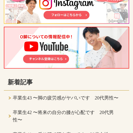
新着記事
卒業生43 〜脚の疲労感がヤバいです 20代男性〜
卒業生42 〜将来の自分の膝が心配です 20代男
性〜