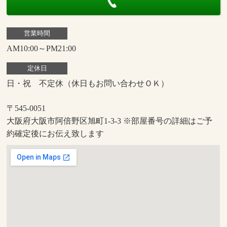
営業時間
AM10:00～PM21:00
定休日
日・祝 不定休（休日もお問い合わせＯＫ）
〒545-0051
大阪府大阪市阿倍野区旭町1-3-3 ※部屋番号の詳細はご予
約確定後にお伝え致します