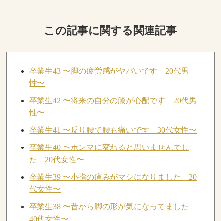
この記事に関する関連記事
卒業生43 〜脚の疲労感がヤバいです 20代男
性〜
卒業生42 〜将来の自分の膝が心配です 20代男
性〜
卒業生41 〜反り腰で腰も痛いです 30代女性〜
卒業生40 〜ホンマに変わると思いませんでし
た 20代女性〜
卒業生39 〜小指の痛みがマシになりました 20
代女性〜
卒業生38 〜昔から脚の形が気になってました
40代女性〜