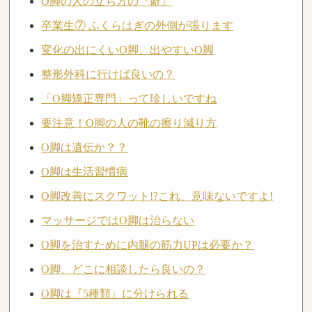
O脚の人の立ち方の『癖』
卒業生⑦ ふくらはぎの外側が張ります
変化の出にくいO脚、出やすいO脚
整形外科に行けば良いの？
「O脚矯正専門」って珍しいですね
要注意！O脚の人の靴の擦り減り方
O脚は遺伝か？？
O脚は生活習慣病
O脚改善にスクワット!?これ、意味ないですよ!
マッサージではO脚は治らない
O脚を治すために内腿の筋力UPは必要か？
O脚、どこに相談したら良いの？
O脚は『5種類』に分けられる