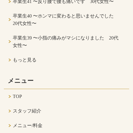
卒業生41 〜反り腰で腰も痛いです 30代女性〜
卒業生40 〜ホンマに変わると思いませんでした
20代女性〜
卒業生39 〜小指の痛みがマシになりました 20代
女性〜
もっと見る
メニュー
TOP
スタッフ紹介
メニュー/料金