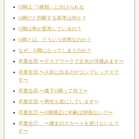
O脚は『5種類』に分けられる
O脚だと判断する基準は何か？
O脚は骨が変形しているの？
O脚とは、どういう状態なのか？
なぜ、O脚になってしまうのか？
卒業生⑥ 〜デスクワークで足先が浮腫みます〜
卒業生⑤ 〜人前に出るのがコンプレックスで
す〜
卒業生④ 〜膝下O脚って何？〜
卒業生③ 〜男性も気にしています〜
卒業生② 〜O脚矯正に年齢は関係ない？〜
卒業生① 〜膝丈のスカートを穿けないんで
す〜