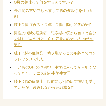
O脚の整体って何をするんですか？
長時間の方や立ちっ放しで脚のダルさを伴う症
例
膝下O脚 症例③：長年、O脚に悩む20代の男性
男性のO脚の症例②：思春期の頃から色々と自分
で試してみたけど一向に変化のなかった20代の
男性
膝下O脚の症例②：幼少期からこの年齢までコン
プレックスでした…
子どものO脚の症例①：中学に入ってから酷くな
ってきた、テニス部の中学生女子
膝下O脚の症例①：以前にも別の所で施術を受け
ていたが、改善しなかった25歳女性