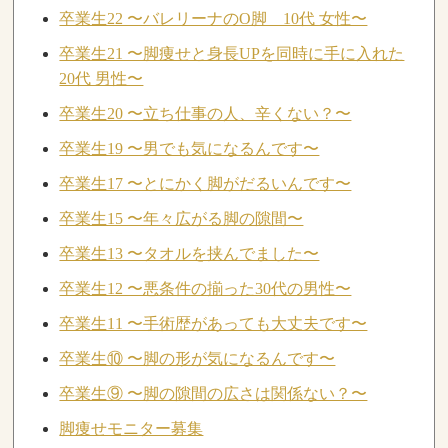
卒業生22 〜バレリーナのO脚 10代 女性〜
卒業生21 〜脚痩せと身長UPを同時に手に入れた
20代 男性〜
卒業生20 〜立ち仕事の人、辛くない？〜
卒業生19 〜男でも気になるんです〜
卒業生17 〜とにかく脚がだるいんです〜
卒業生15 〜年々広がる脚の隙間〜
卒業生13 〜タオルを挟んでました〜
卒業生12 〜悪条件の揃った30代の男性〜
卒業生11 〜手術歴があっても大丈夫です〜
卒業生⑩ 〜脚の形が気になるんです〜
卒業生⑨ 〜脚の隙間の広さは関係ない？〜
脚痩せモニター募集