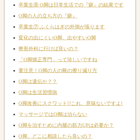
卒業生⑧ O脚は日常生活での『癖』の結果です
O脚の人の立ち方の『癖』
卒業生⑦ ふくらはぎの外側が張ります
変化の出にくいO脚、出やすいO脚
整形外科に行けば良いの？
「O脚矯正専門」って珍しいですね
要注意！O脚の人の靴の擦り減り方
O脚は遺伝か？？
O脚は生活習慣病
O脚改善にスクワット!?これ、意味ないですよ!
マッサージではO脚は治らない
O脚を治すために内腿の筋力UPは必要か？
O脚、どこに相談したら良いの？