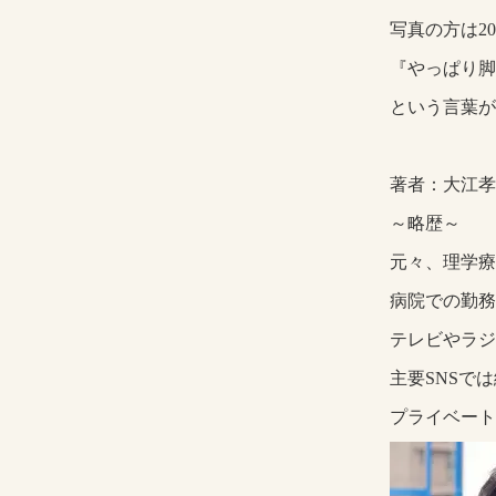
写真の方は2
『やっぱり脚
という言葉が
著者：大江孝
～略歴～
元々、理学療
病院での勤務
テレビやラジ
主要SNSで
プライベート