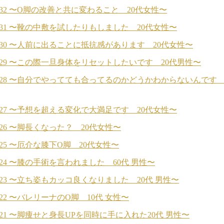
32 〜O脚の改善と共に変わること 20代女性〜
31 〜靴の中敷を試したりもしました 20代女性〜
30 〜人前に出ることに抵抗感があります 20代女性〜
29 〜この際一旦身体をリセットしたいです 20代男性〜
28 〜自分でやってても合ってるのかどうかわからないんです 
27 〜予想を超える変化で大満足です 20代女性〜
26 〜脚長くなった？ 20代女性〜
25 〜厄介な膝下O脚 20代女性〜
24 〜膝の手術を言われました 60代 男性〜
23 〜立ち姿もカッコ良くなりました 20代 男性〜
22 〜バレリーナのO脚 10代 女性〜
21 〜脚痩せと身長UPを同時に手に入れた20代 男性〜