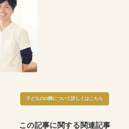
子どものO脚について詳しくはこちら
この記事に関する関連記事