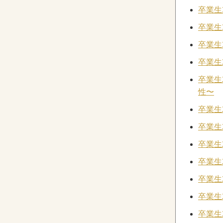
卒業生
卒業生
卒業生
卒業生
卒業生
性〜
卒業生
卒業生
卒業生
卒業生
卒業生
卒業生
卒業生