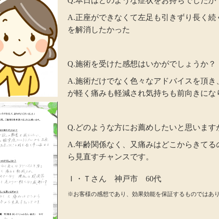
Q.本日はどのような症状をお持ちでしたか
A.正座ができなくて左足も引きずり長く続
を解消したかった
Q.施術を受けた感想はいかがでしょうか？
A.施術だけでなく色々なアドバイスを頂き
が軽く痛みも軽減され気持ちも前向きにな
Q.どのような方にお薦めしたいと思います
A.年齢関係なく、又痛みはどこからきてる
ら見直すチャンスです。
Ｉ・Ｔさん 神戸市 60代
※お客様の感想であり、効果効能を保証するものではあ