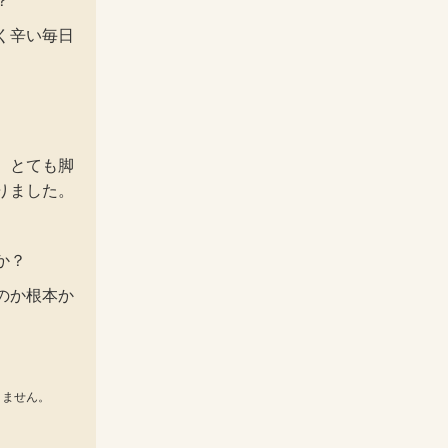
？
く辛い毎日
、とても脚
りました。
か？
のか根本か
りません。