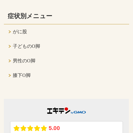
症状別メニュー
がに股
子どものO脚
男性のO脚
膝下O脚